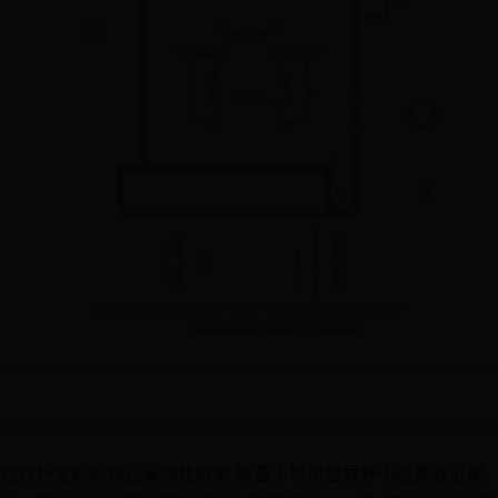
世界杯竞彩即将迎来停售时刻 随着卡塔尔世界杯小组赛临近尾