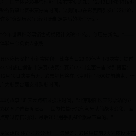
声，国内体育彩票管理部门发布重要通知：12月3日起将陆续调
整各阶段比赛彩票停售时间。这则消息在彩民圈引发广泛讨论，
许多"资深玩家"已经开始制定最后的投注计划。
"今年世界杯彩票销售规模预计突破200亿，创历史新高。"——
体彩中心负责人张明
具体停售安排 小组赛阶段：比赛当日23:00停售 1/8决赛：提前
4小时截止销售 半决赛/决赛：赛前6小时全面停售 特别提醒：
12月18日决赛当天，彩票销售将在北京时间14:00提前结束，请
广大彩民合理安排购彩时间。
现场故事 "昨天差点错过投注时间，"北京朝阳区某彩票站的老
彩民李师傅告诉记者，"因为忙着研究葡萄牙队的战术变化，差
点错过停售时间，最后还是用手机APP紧急下单的。"
专家建议 体育竞彩分析师王浩建议：彩民应提前3天完成投注方