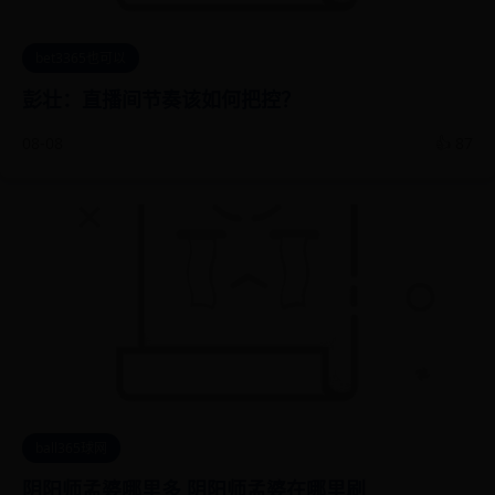
bet3365也可以
彭壮：直播间节奏该如何把控？
08-08
👍 87
ball365球网
阴阳师孟婆哪里多 阴阳师孟婆在哪里刷