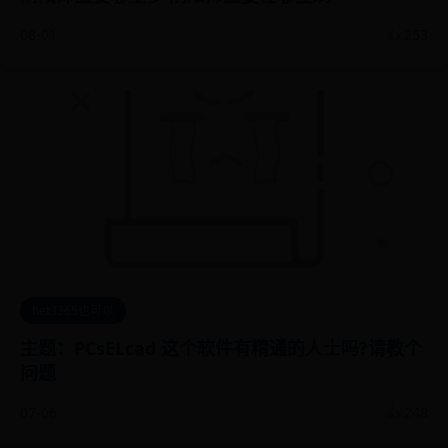
08-01
👍 253
bet3365也可以
主题：PCsELcad 这个软件有精通的人士吗?请教个
问题
07-06
👍 248