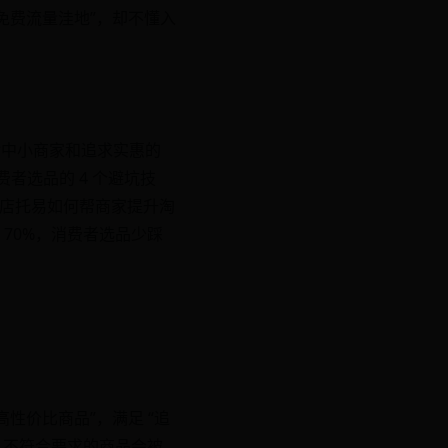
“免费流量洼地”，却不懂入
，对中小商家和追求实惠的
费者选品的 4 个避坑技
说明店托易如何帮商家提升淘
70%，消费者选品少踩
性价比商品”，满足 “追
”，不符合要求的商品会被