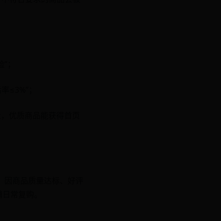
险”；
率≤3%”；
流量，优质商品能获得首页
%），因商品质量达标、好评
店铺日常复购。