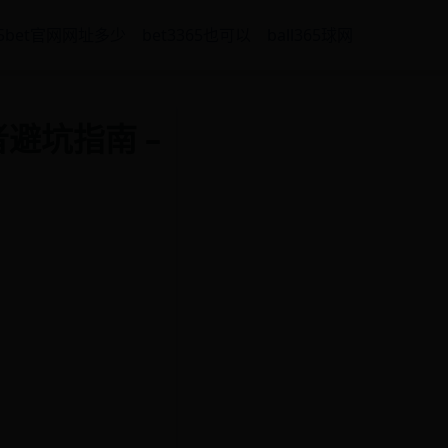
65bet官网网址多少
bet3365也可以
ball365球网
者避坑指南 –