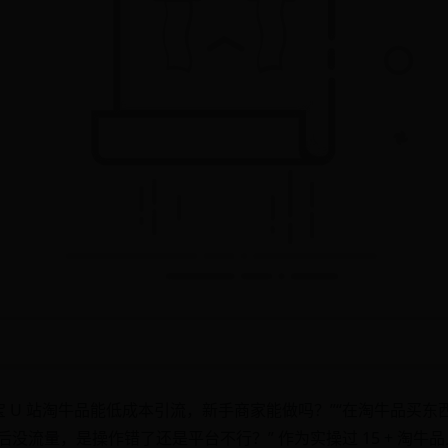
宝 U 站淘牛品能低成本引流，新手商家能做吗？”“在淘牛品买
后没流量，是操作错了还是平台不行？” 作为实操过 15 + 淘