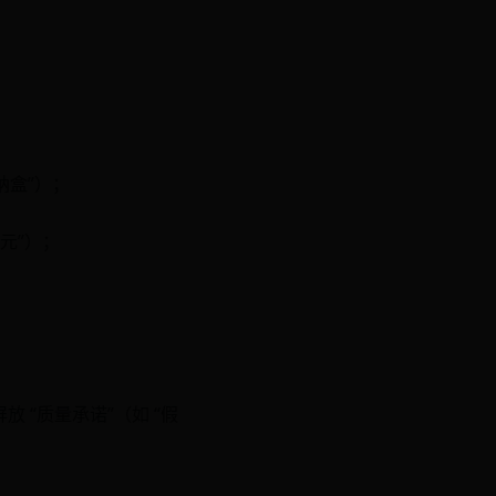
收纳盒”）；
 元”）；
放 “质量承诺”（如 “假