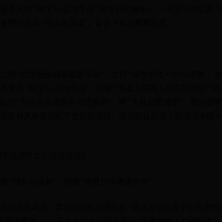
多人对 “淘宝 U 站淘牛品” 存在认知偏差 —— 商家以为它是 
者把它当成 “低价杂货铺”，盲目下单后频繁踩雷。
的 “优质低价商品聚合平台”，主打 “高性价比 + 小众好物”
焦 “淘宝 U 站淘牛品”：拆解 “商家入驻的 5 步实操流程”“消
流量玩法”“淘牛品与其他平台的差异”，附 “入驻资质清单”，最后
点都有具体案例和平台规则支撑，看完能让商家入驻通过率提升 
站淘牛品是什么？适合谁玩？
是 “低价垃圾站”，而是 “高性价比精选平台”
低价劣质商品，实则它的核心逻辑是 “筛选淘宝优质中小商家的高
消费者需求 —— 平台会对入驻商品进行 “质量抽检 + 口碑筛选