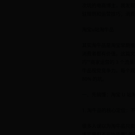
次坑的电商博主，我发现很
驻规则和运营技巧；消费
淘宝u站淘牛品
其实淘牛品是淘宝早期推出
消费者都有价值。这篇文章聚
巧”“商家运营的 3 个
牛品视觉竞争力。每个观
80% 的坑。
一、先搞懂：淘宝 U 
1. 淘牛品的核心定位：不
很多人误以为淘牛品只卖
求实惠但不妥协质量” 的