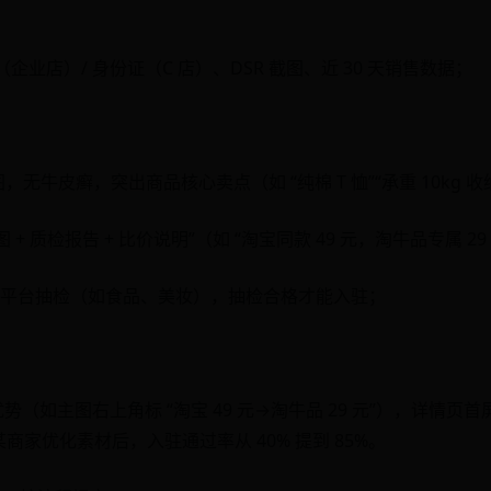
业店）/ 身份证（C 店）、DSR 截图、近 30 天销售数据；
底图，无牛皮癣，突出商品核心卖点（如 “纯棉 T 恤”“承重 10kg 
+ 质检报告 + 比价说明”（如 “淘宝同款 49 元，淘牛品专属 29
平台抽检（如食品、美妆），抽检合格才能入驻；
优势（如主图右上角标 “淘宝 49 元→淘牛品 29 元”），详情页首屏
商家优化素材后，入驻通过率从 40% 提到 85%。