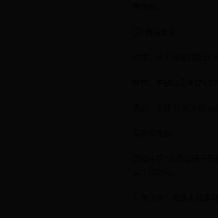
重违规；
③ 商品要求：
价格：低于淘宝同款近 3
库存：单款商品库存≥10
售后：支持 “7 天无理由
某商家教训：
因没注意 “商品需低于同
误 1 周时间。
2. 第 2 步：准备入驻