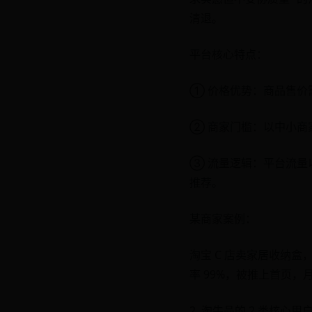
清退。
平台核心特点：
① 价格优势：商品售价需低
② 商家门槛：以中小商家为
③ 流量逻辑：平台流量以
推荐。
某商家案例：
淘宝 C 店卖家居收纳盒
率 99%，被推上首页，月
2. 淘牛品的 2 类核