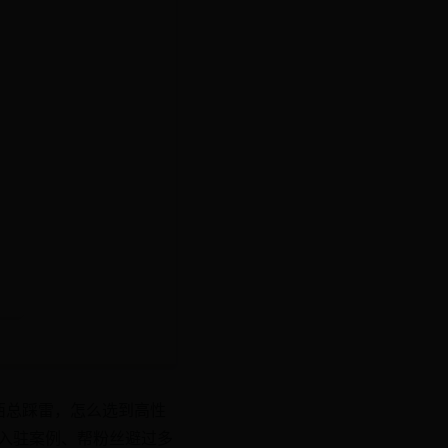
东西总踩雷，怎么选到高性
牛品入驻案例、帮粉丝避过多