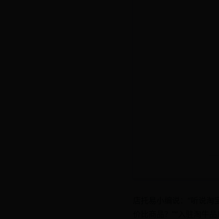
店托易小编说：“听说淘
价比商品？”“入驻淘牛品