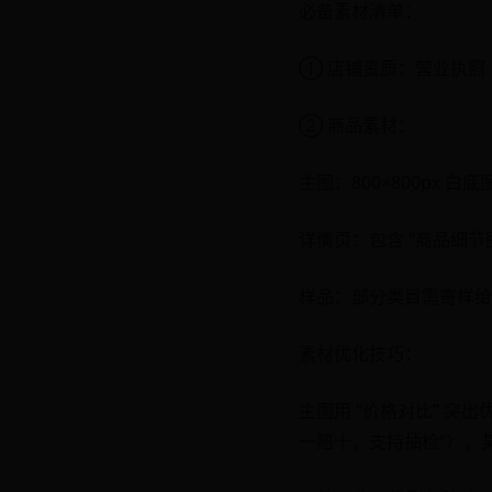
必备素材清单：
① 店铺资质：营业执照（企
② 商品素材：
主图：800×800px 白
详情页：包含 “商品细节图 
样品：部分类目需寄样给
素材优化技巧：
主图用 “价格对比” 突出
一赔十，支持抽检”），某