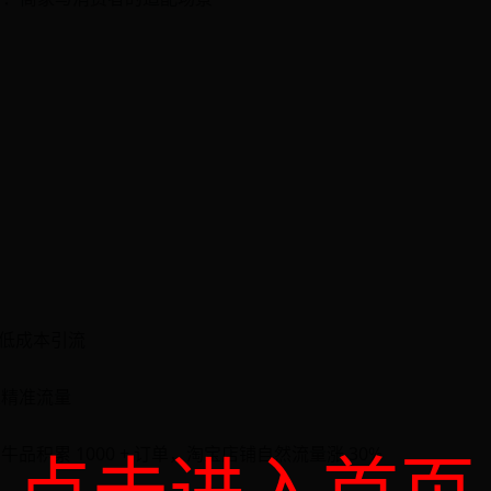
想低成本引流
取精准流量
牛品积累 1000 + 订单，淘宝店铺自然流量涨 30%