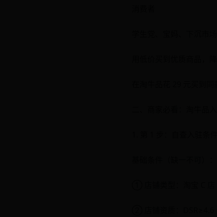
消费者
学生党、宝妈、下沉市场
用低价买到优质商品，降
在淘牛品花 29 元买到同
二、商家必看：淘牛品入驻
1. 第 1 步：自查入驻
基础条件（缺一不可）：
① 店铺类型：淘宝 C 
② 店铺资质：DSR≥4.