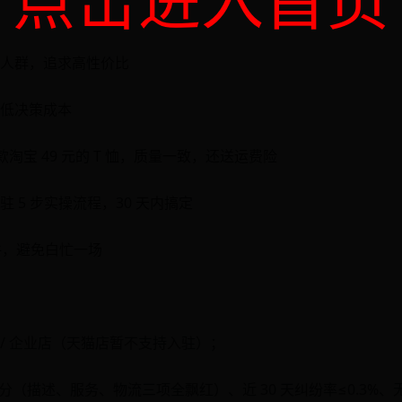
点击进入首页
人群，追求高性价比
低决策成本
款淘宝 49 元的 T 恤，质量一致，还送运费险
 5 步实操流程，30 天内搞定
条件，避免白忙一场
店 / 企业店（天猫店暂不支持入驻）；
6 分（描述、服务、物流三项全飘红）、近 30 天纠纷率≤0.3%、无