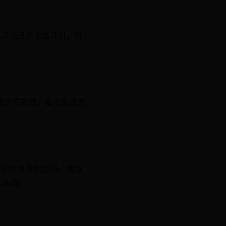
线耳机还是无线耳机，用
让用户在听歌、看电影或者
都能够享受到清晰、纯净
乐体验。