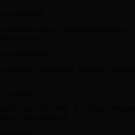
造，追求完美的品质
专业调音师团队倾力打造的，他们通过对声音的精细调试和定位
高水准的音乐享受。
为音乐发烧友量身打造
了高品质的音频芯片和电容式麦克风，能够有效地提升音频采集
。
，满足不同需求
场景模式，如摇滚、流行、古典等，用户可以根据自己的喜好选
的特点，带来更出色的音乐表现。
耀V9音质备受好评