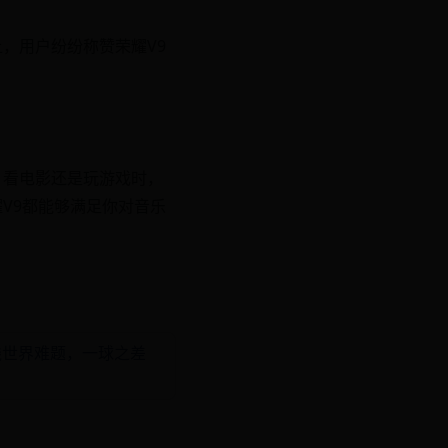
，用户纷纷称赞荣耀V9
、看电影还是玩游戏时，
V9都能够满足你对音乐
线世界难题，一球之差