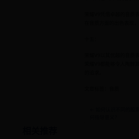
荣耀V9凭借卓越的音质
在音质方面的出色表现，
十五：
荣耀V9以其优越的音质
荣耀V9都能够令人陶醉
的追求。
文章标签：音质
← 如何认识不同的股
何指导意义？
相关推荐