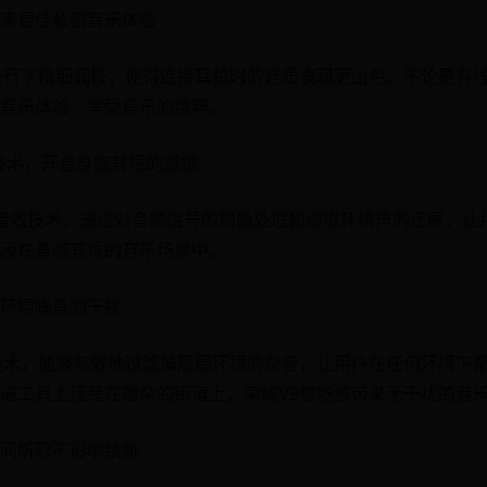
来更佳私密音乐体验
进行了精细调校，使得连接耳机时的音质表现更出色。不论是有
音乐体验，享受音乐的纯粹。
音效技术，开启身临其境的感觉
en3D音效技术，通过对音频信号的精确处理和虚拟环绕声的还原，
浸在身临其境的音乐场景中。
环境噪音的干扰
技术，能够有效地过滤掉周围环境的杂音，让用户在任何环境下
通工具上还是在嘈杂的街道上，荣耀V9都能够带来无干扰的音
间听歌不影响续航