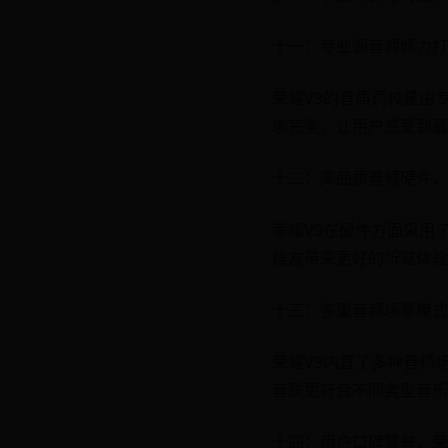
十一：专业调音师倾力打
荣耀V9的音质调校是由
求完美，让用户感受到最
十二：高品质音频硬件，
荣耀V9在硬件方面采用
烧友带来更好的听觉体验
十三：多重音频场景模式
荣耀V9内置了多种音频
音质更符合不同类型音乐
十四：用户口碑赞誉，荣