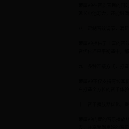
荣耀V9在音质表现的同
延长电池寿命，还能够满
八：定制音效调节，满足
荣耀V9提供了丰富的音
音优化还是平衡适中，都
九：多种连接方式，打造
荣耀V9不仅支持有线耳
户打造全方位的音乐体验
十：音乐播放器优化，提
荣耀V9内置的音乐播放
表，并享受到良好的音乐