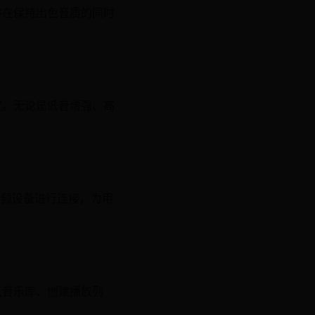
够在保持出色音质的同时
置。无论是低音增强、高
音频设备进行连接，为用
览音乐库、创建播放列