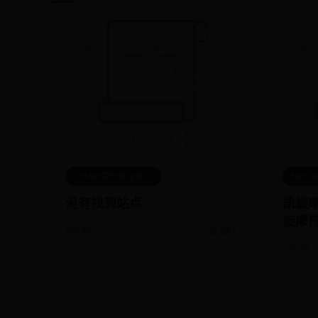
365bet官网网址多少
bet3
没有找到站点
凯旋
旋摩
07-25
👍 981
07-09