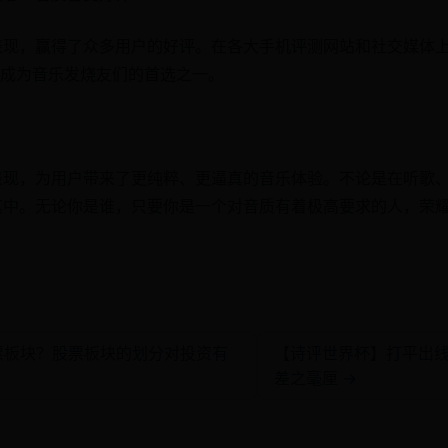
表现，赢得了众多用户的好评。在各大手机评测网站和社交媒体上
成为音乐发烧友们的首选之一。
表现，为用户带来了更纯粹、更逼真的音乐体验。不论是在听歌
其中。无论你是谁，只要你是一个对音质有着极高要求的人，荣耀
票板块？股票板块的划分对投资有
【诗评世界杯】打平出
差之毫厘 →