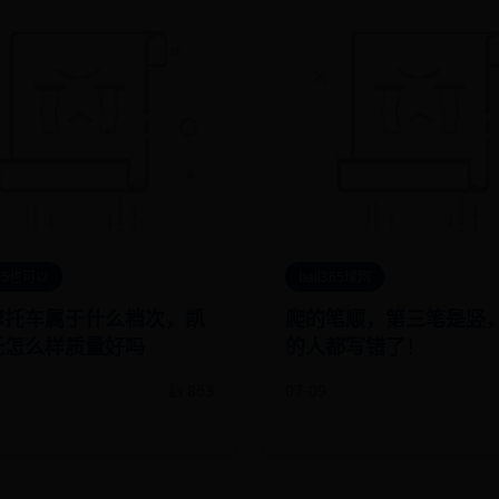
365也可以
ball365球网
摩托车属于什么档次，凯
爬的笔顺，第三笔是竖，
托怎么样质量好吗
的人都写错了！
👍 863
07-09