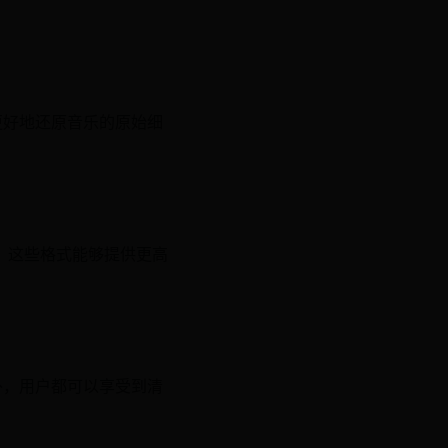
更好地还原音乐的原始细
等，这些格式能够提供更高
外，用户都可以享受到清