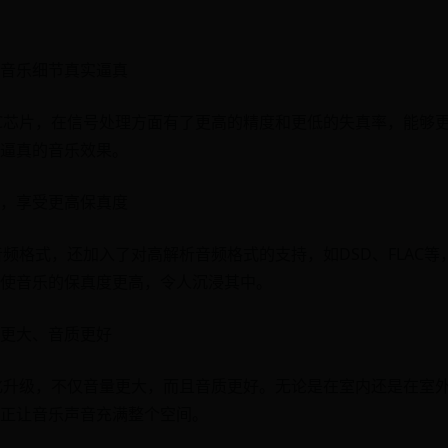
原音乐细节真实逼真
AC芯片，在信号处理方面有了更高的精度和更低的失真率，能够
逼真的音乐效果。
，享受更高保真度
音频格式，还加入了对高解析音频格式的支持，如DSD、FLAC
使音乐的保真度更高，令人沉浸其中。
更大、音质更好
化升级，不仅音量更大，而且音质更好。无论是在室内还是在室
正让音乐声音充满整个空间。