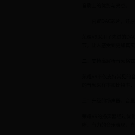
音质上的优势与亮点。
一：内置DAC芯片，还
荣耀V9采用了先进的D
节，让人感受到更加真实
二：支持高解析音频格式
荣耀V9不仅支持常见的
的音频采样率和比特率，
三：升级的扬声器，音量
荣耀V9的扬声器经过优
晰、有力的音乐表现，真