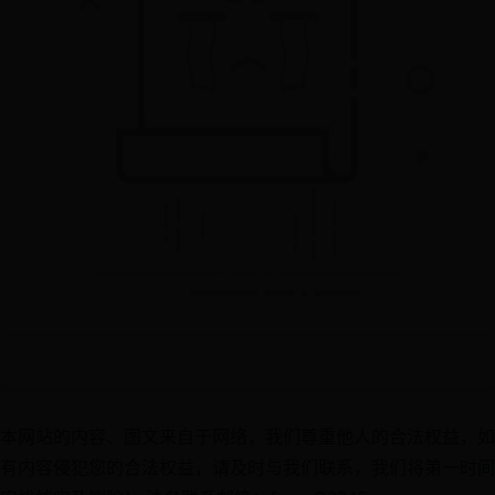
本网站的内容、图文来自于网络，我们尊重他人的合法权益，如
有内容侵犯您的合法权益，请及时与我们联系，我们将第一时间