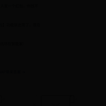
别人发一个红包，你找不
包】功能就出现了，现在
讯尽在智能家!
AP带来答案 →