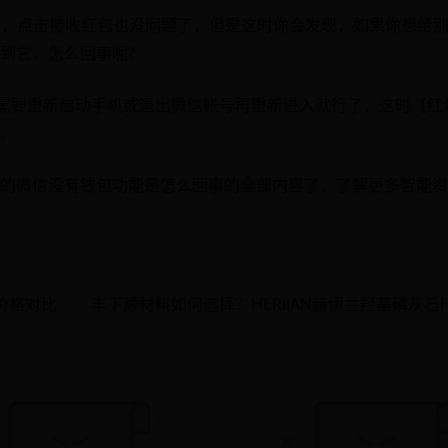
有了，点击接收红包也没问题了，但是这时你会发现，如果你想给
到它，怎么回事呢?
只需要重新启动手机或退出微信帐号再重新进入就行了，这时【红
。
的微信没有钱包功能是怎么回事的全部内容了，了解更多智能资
价格对比
丰下颏材料如何选择？HERiiAN赫伊兰羟基磷灰石H