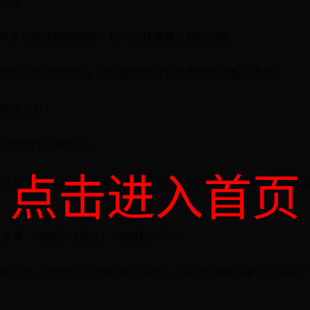
回事?
海外手机号注册的微信，所以已经隐藏了钱包功能。
陆手机号注册的微信，就可能是你没有找到钱包功能在哪里。
能怎么办?
包功能的手机微信上。
点击进入首页
面会出现一个提示说，根据国家有关法令，必须实名认证后才能接
所有步骤，完成后【钱包】功能就出现了。
银行卡，身份证栏选择的是用护照，银行卡和微信绑定的是同一