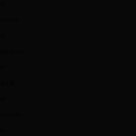
05
FlexiSPY
06
Net Nanny
07
域之盾
08
FamiSafe
09