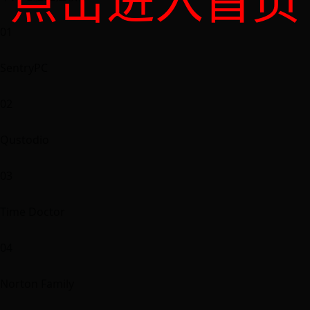
点击进入首页
01
SentryPC
02
Qustodio
03
Time Doctor
04
Norton Family