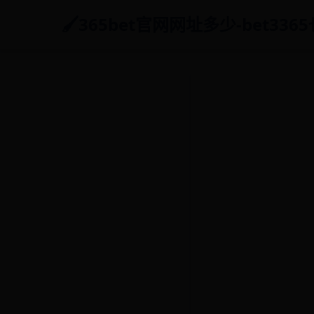
365bet官网网址多少-bet3365