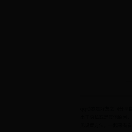
qq动态是好友之间分享
出于隐私或是其他原因，
见设置方法，一起来看看