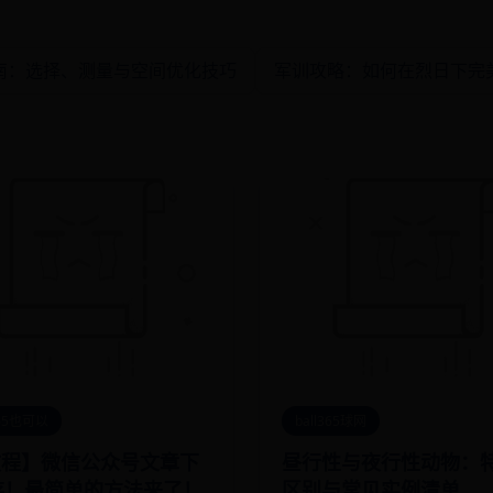
南：选择、测量与空间优化技巧
军训攻略：如何在烈日下完
365也可以
ball365球网
教程】微信公众号文章下
昼行性与夜行性动物：
存！最简单的方法来了！
区别与常见实例清单