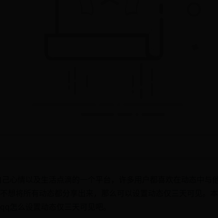
自己心情以及生活点滴的一个平台，许多用户都喜欢在动态中与
不想将所有动态都分享出来，那么可以设置动态仅三天可见。本
qq怎么设置动态仅三天可见吧。