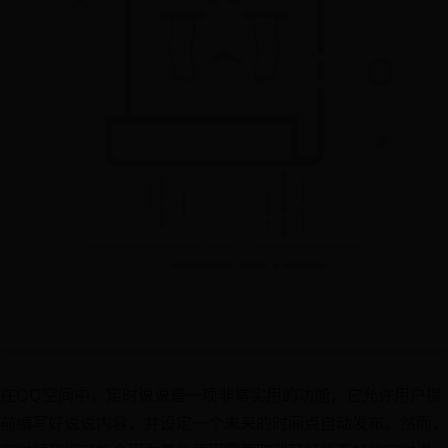
在QQ空间中，定时说说是一项非常实用的功能，它允许用户提
前编写好说说内容，并设定一个未来的时间点自动发布。然而，