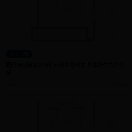
ball365球网
腾讯相册管家如何把云照片导出来 具体操作方法介
绍
09-06
👍 623