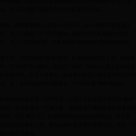
有时候我们可能会因为某些原因需要取消已经设置好的定时说
说。本文将详细介绍如何在QQ中取消定时说说。
首先，你需要登录QQ并进入QQ空间。在QQ软件的主界面上
方，你可以找到一个“空间”图标，点击它即可进入你的QQ空
间。在QQ空间的首页，你会看到各种动态和已经发布的说说。
接下来，找到并点击“说说”选项。在说说页面的右上角，你会看
到一个“定时”的小图标。点击这个图标，你就可以进入定时说说
的管理界面。在这个界面中，你会看到所有已经设置好的定时说
说，每一条定时说说旁边都会有一个“编辑”或“删除”的选项。
如果你想要取消某个定时说说，只需点击该条说说旁边的“删除”
按钮。系统会弹出一个确认框，询问你是否确定要删除该条定时
说说。点击“确定”后，该条定时说说就会被成功取消。请注意，
在取消定时说说之前，请务必确认是否真的需要取消，因为一旦
删除就无法恢复。