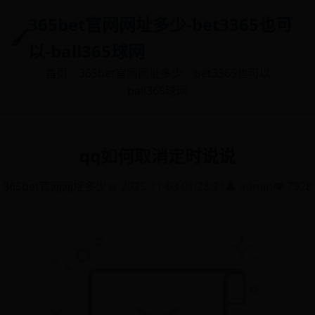
365bet官网网址多少-bet3365也可
以-ball365球网
首页
365bet官网网址多少
bet3365也可以
ball365球网
qq如何取消定时说说
365bet官网网址多少
📅 2025-11-03 01:28:21
👤 admin
👁️ 7928