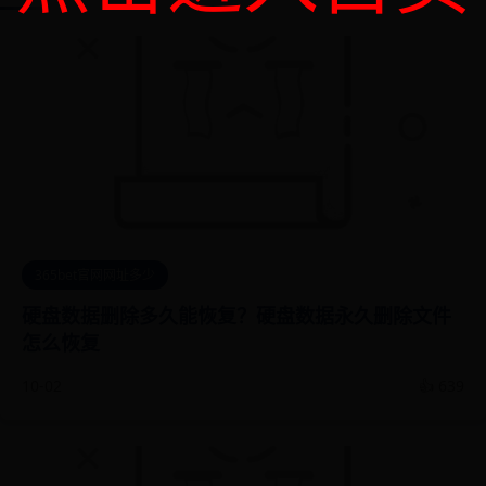
365bet官网网址多少
硬盘数据删除多久能恢复？硬盘数据永久删除文件
怎么恢复
10-02
👍 639